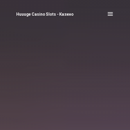
menu
Huuuge Casino Slots - Казино