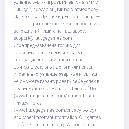
удивительными игровыми автоматами от
Huuuge™, передающими всю атмосферу
Лас-Вегаса. Лучшие игры — от Huuuge. ---
----------- При возникновении вопросов или
затруднений пишите на наш адрес:
support@huuugegames.com --------------
Игра предназначена только для
взрослых. В игре нельзя играть на
настоящие деньги, и в ней нельзя
выиграть реальные деньги или призы.
Играя в виртуальные азартные игры, вы
не сможете гарантировать себе успех в
реальных казино. Read our Terms of Use
(www.huuugegames.com/terms-of-use),
Privacy Policy
(www.huuugegames.com/privacy-policy)
and other important information. Our games
are for entertainment only. All points in the