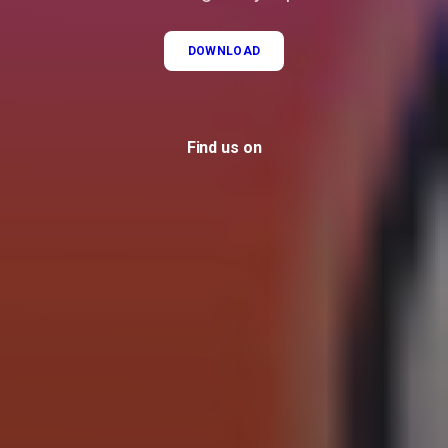
DOWNLOAD
Find us on